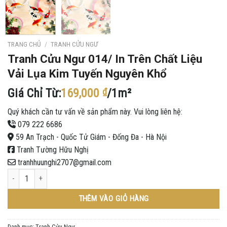
TRANG CHỦ
/
TRANH CỬU NGƯ
Tranh Cửu Ngư 014/ In Trên Chất Liệu
Vải Lụa Kim Tuyến Nguyên Khổ
Giá Chỉ Từ:
169,000
₫
/1m²
Quý khách cần tư vấn về sản phẩm này. Vui lòng liên hệ:
079 222 6686
59 An Trạch - Quốc Tử Giám - Đống Đa - Hà Nội
Tranh Tường Hữu Nghị
tranhhuunghi2707@gmail.com
Tranh Cửu Ngư 014/ In Trên Chất Liệu Vải Lụa Kim Tuyến Nguyên Khổ số lượng
THÊM VÀO GIỎ HÀNG
Danh mục:
Tranh Cửu Ngư