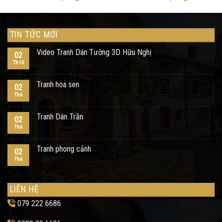
TIN TỨC MỚI
Video Tranh Dán Tường 3D Hữu Nghị
02
Th10
Tranh hoa sen
02
Th6
Tranh Dán Trần
02
Th6
Tranh phong cảnh
02
Th6
LIÊN HỆ
079 222 6686