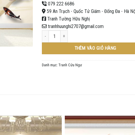
079 222 6686
59 An Trạch - Quốc Tử Giám - Đống Đa - Hà Nộ
Tranh Tường Hữu Nghị
tranhhuunghi2707@gmail.com
Tranh Cửu Ngư 010/ In Trên Chất Liệu Vải Lụa Kim Tuy
THÊM VÀO GIỎ HÀNG
Danh mục:
Tranh Cửu Ngư