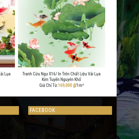
ải Lụa
Tranh Cửu Ngư 016/ In Trên Chất Liệu Vải Lụa
Kim Tuyến Nguyên Khổ
Giá Chỉ Từ:
169,000
₫
/1m²
FACEBOOK