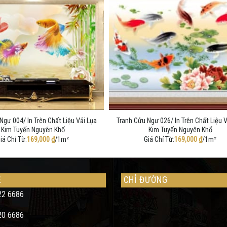
Ngư 004/ In Trên Chất Liệu Vải Lụa
Tranh Cửu Ngư 026/ In Trên Chất Liệu V
Kim Tuyến Nguyên Khổ
Kim Tuyến Nguyên Khổ
iá Chỉ Từ:
169,000
₫
/1m²
Giá Chỉ Từ:
169,000
₫
/1m²
Ệ
CHỈ ĐƯỜNG
22 6686
20 6686