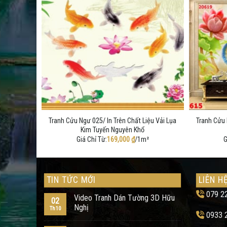
iệu Vải Lụa
Tranh Cửu Ngư 025/ In Trên Chất Liệu Vải Lụa
Tranh Cửu 
Kim Tuyến Nguyên Khổ
²
Giá Chỉ Từ:
169,000
₫
/1m²
G
TIN TỨC MỚI
LIÊN H
079 2
Video Tranh Dán Tường 3D Hữu
02
Nghị
Th10
0933 