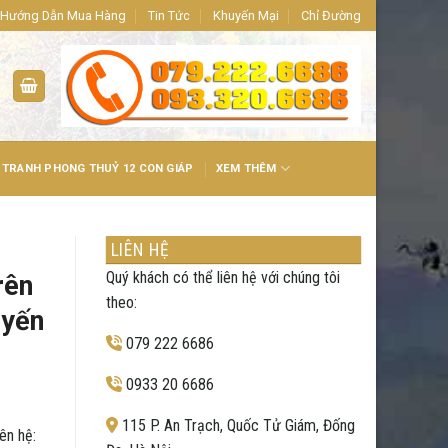
86 hoặc liên hệ trực tiếp: 115 P. An Trạch, Quốc Tử Giám, Đống Đa, H
Hướng Dẫn Mua Hàng
Tin Tức
Khuyến Mại
Chỉ Đường
TRANH PHONG THUỶ 12 CON GIÁP
XEM THÊM
LIÊN HỆ
Quý khách có thể liên hệ với chúng tôi
rên
theo:
uyến
079 222 6686
0933 20 6686
115 P. An Trạch, Quốc Tử Giám, Đống
ên hệ: