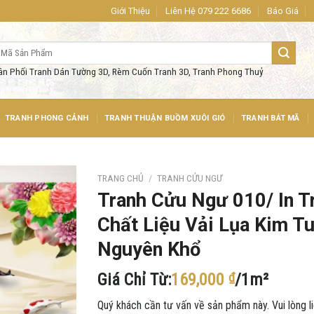
ng tin về sản phẩm cũng như cần tư vấn. Quý khách liên hệ: 079.222.66
Giới Thiệu
Liên Hệ 079 222 6686
Báo Giá
ân Phối Tranh Dán Tường 3D, Rèm Cuốn Tranh 3D, Tranh Phong Thuỷ
TRANH PHONG CẢNH
TRANH THUẬN BUỒM XUÔI GIÓ
TRANH BÁT MÃ
TRANG CHỦ
/
TRANH CỬU NGƯ
Tranh Cửu Ngư 010/ In T
Chất Liệu Vải Lụa Kim T
Nguyên Khổ
Giá Chỉ Từ:
169,000
₫
/1m²
Quý khách cần tư vấn về sản phẩm này. Vui lòng li