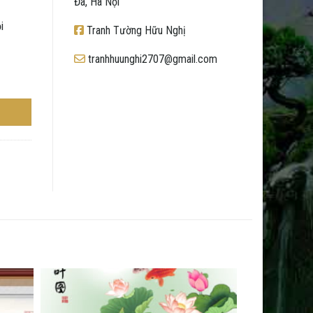
Đa, Hà Nội
i
Tranh Tường Hữu Nghị
tranhhuunghi2707@gmail.com
ến Nguyên Khổ số lượng