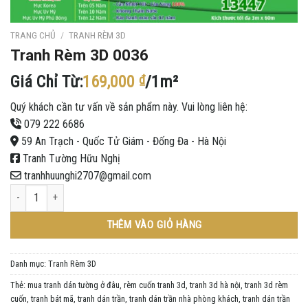
TRANG CHỦ
/
TRANH RÈM 3D
Tranh Rèm 3D 0036
Giá Chỉ Từ:
169,000
₫
/1m²
Quý khách cần tư vấn về sản phẩm này. Vui lòng liên hệ:
079 222 6686
59 An Trạch - Quốc Tử Giám - Đống Đa - Hà Nội
Tranh Tường Hữu Nghị
tranhhuunghi2707@gmail.com
Tranh Rèm 3D 0036 số lượng
THÊM VÀO GIỎ HÀNG
Danh mục:
Tranh Rèm 3D
Thẻ:
mua tranh dán tường ở đâu
,
rèm cuốn tranh 3d
,
tranh 3d hà nội
,
tranh 3d rèm
cuốn
,
tranh bát mã
,
tranh dán trần
,
tranh dán trần nhà phòng khách
,
tranh dán trần