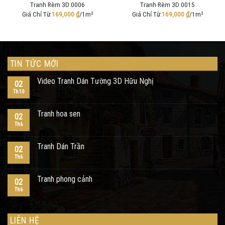
Tranh Rèm 3D 0006
Tranh Rèm 3D 0015
Giá Chỉ Từ:
169,000
₫
/1m²
Giá Chỉ Từ:
169,000
₫
/1m²
TIN TỨC MỚI
Video Tranh Dán Tường 3D Hữu Nghị
02
Th10
Tranh hoa sen
02
Th6
Tranh Dán Trần
02
Th6
Tranh phong cảnh
02
Th6
LIÊN HỆ