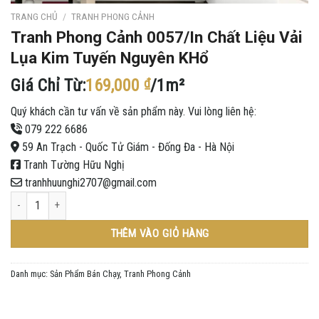
TRANG CHỦ
/
TRANH PHONG CẢNH
Tranh Phong Cảnh 0057/In Chất Liệu Vải
Lụa Kim Tuyến Nguyên KHổ
Giá Chỉ Từ:
169,000
₫
/1m²
Quý khách cần tư vấn về sản phẩm này. Vui lòng liên hệ:
079 222 6686
59 An Trạch - Quốc Tử Giám - Đống Đa - Hà Nội
Tranh Tường Hữu Nghị
tranhhuunghi2707@gmail.com
Tranh Phong Cảnh 0057/In Chất Liệu Vải Lụa Kim Tuyến Nguyên KHổ số lượng
THÊM VÀO GIỎ HÀNG
Danh mục:
Sản Phẩm Bán Chạy
,
Tranh Phong Cảnh