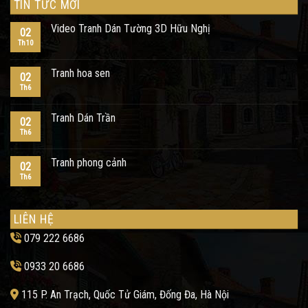
TIN TỨC MỚI
Video Tranh Dán Tường 3D Hữu Nghị
02
Th10
Tranh hoa sen
02
Th6
Tranh Dán Trần
02
Th6
Tranh phong cảnh
02
Th6
LIÊN HỆ
079 222 6686
0933 20 6686
115 P. An Trạch, Quốc Tử Giám, Đống Đa, Hà Nội