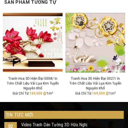
SẢN PHẨM TƯƠNG TỰ
Tranh Hoa 3D Hiện Đại 0008/ In
Tranh Hoa 3D Hiện Đại 0027/ In
Trên Chất Liệu Vải Lụa Kim Tuyến
Trên Chất Liệu Vải Lụa Kim Tuyến
Nguyên Khổ
Nguyên Khổ
Giá Chỉ Từ:
169,000
₫
/1m²
Giá Chỉ Từ:
169,000
₫
/1m²
TIN TỨC MỚI
Video Tranh Dán Tường 3D Hữu Nghị
02