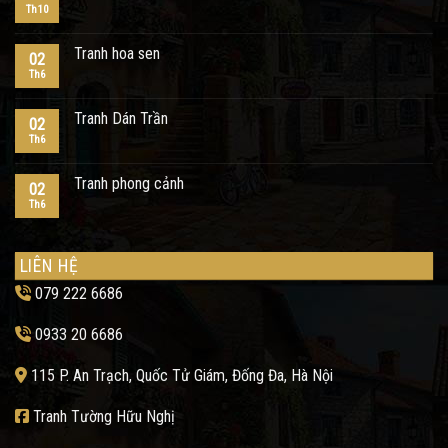
Th10
Tranh hoa sen
02
Th6
Tranh Dán Trần
02
Th6
Tranh phong cảnh
02
Th6
LIÊN HỆ
079 222 6686
0933 20 6686
115 P. An Trạch, Quốc Tử Giám, Đống Đa, Hà Nội
Tranh Tường Hữu Nghị