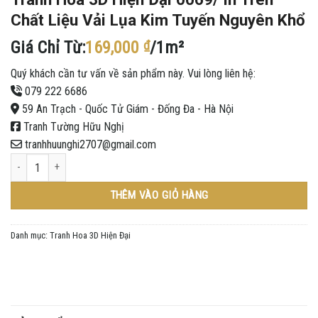
Chất Liệu Vải Lụa Kim Tuyến Nguyên Khổ
Giá Chỉ Từ:
169,000
₫
/1m²
Quý khách cần tư vấn về sản phẩm này. Vui lòng liên hệ:
079 222 6686
59 An Trạch - Quốc Tử Giám - Đống Đa - Hà Nội
Tranh Tường Hữu Nghị
tranhhuunghi2707@gmail.com
Tranh Hoa 3D Hiện Đại 0069/ In Trên Chất Liệu Vải Lụa Kim Tuyến Nguyên Khổ
THÊM VÀO GIỎ HÀNG
Danh mục:
Tranh Hoa 3D Hiện Đại